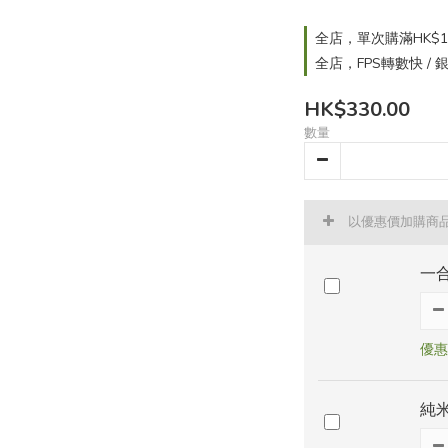
全店，單次購滿HK$1
全店，FPS轉數快 /
HK$330.00
數量
以優惠價加購商
一合
優惠價
純米