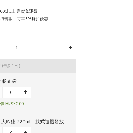
000以上 送貨免運費
 銀行轉帳：可享3%折扣優惠
品
(最多 1 件)
 帆布袋
 HK$30.00
大吟釀 720ml｜款式隨機發放