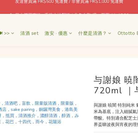
🍶 日本酒藏直送 · 香港本地配送 / 北角自取 週一至五 11–18:30
每消費 1 = 1 積分回贈
每消費 1 = 1 積分回贈
 >>
清酒 set
激安 · 優惠
什麼是清酒？
Ottotto 
与謝娘 暁
720ml 
與謝娘 暁闇 特別純米
米為基底，注入細膩氣
帶酸。特別適合配芝士
界盃睇波夜與宵夜的理