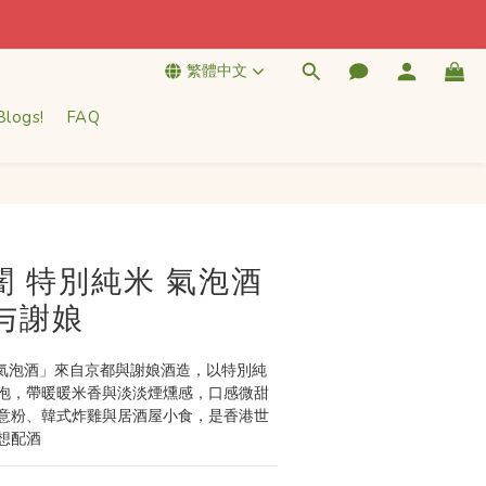
繁體中文
Blogs!
FAQ
立即購買
闇 特別純米 氣泡酒
｜与謝娘
 氣泡酒」來自京都與謝娘酒造，以特別純
泡，帶暖暖米香與淡淡煙燻感，口感微甜
意粉、韓式炸雞與居酒屋小食，是香港世
想配酒