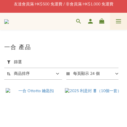
友達會員滿 HK$500 免運費 / 非會員滿 HK$1,000 免運費
每消費 1 = 1 積分回贈
🍶 日本酒藏直送 · 香港本地配送 / 北角自取 週一至五 11–18:30
每消費 1 = 1 積分回贈
一合 產品
套
用
篩選
篩
選
商品排序
每頁顯示 24 個
(0/20)
價格
(HK$)
~