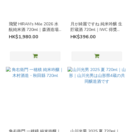
容
量
飛鸞 HIRAN's Mile 2026 水
月が綺麗ですね 純米吟醸 生
酛純米酒 720ml｜森酒造場
貯蔵酒 720ml｜IWC 得獎清
300ml
｜長崎 九州
酒｜瀬戶酒造 神奈川
HK$1,980.00
HK$396.00
(1)
720ml
(23)
獲
獎
酒
獲
獎
清
酒
(3)
角右衛門 一穂積 純米吟釀｜
山川光男 2025 夏 720ml｜