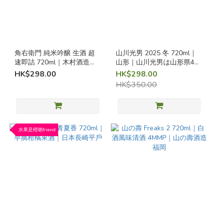
薰
酒
果
香
角右衛門 純米吟醸 生酒 超
(18)
山川光男 2025 冬 720ml｜
速即詰 720ml｜木村酒造
山形｜山川光男は山形県4蔵
花
（秋田）｜限量生酒
の共同醸造酒です
HK$298.00
HK$298.00
香
HK$350.00
(1)
米
香
水果是橙啲friend
/
旨
味
醇
酒
/
濃
口