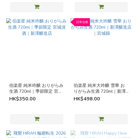
儲
存
(1)
日常自飲
無
濾
過
(7)
生
酛
(6)
原酒
伯楽星 純米吟醸 おりがらみ
伯楽星 純米大吟醸 雪華 お
（不
生酒 720ml｜季節限定 宮城
りがらみ生酒 720ml｜新澤
加水
清酒｜新澤醸造店
醸造店｜宮城縣
HK$350.00
HK$498.00
稀
釋）
(7)
生
酒