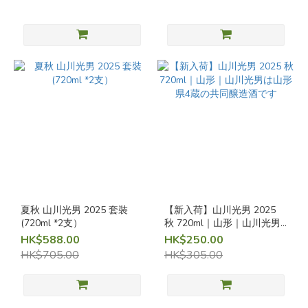
辛口
酒
（不
甜）
辛口
酒
（不
甜）
(4)
甘口
（甜
甜
夏秋 山川光男 2025 套裝
【新入荷】山川光男 2025
哋）
(720ml *2支）
秋 720ml｜山形｜山川光男
は山形県4蔵の共同醸造酒で
HK$588.00
HK$250.00
甘口
す
HK$705.00
HK$305.00
（甜
甜
哋）
(7)