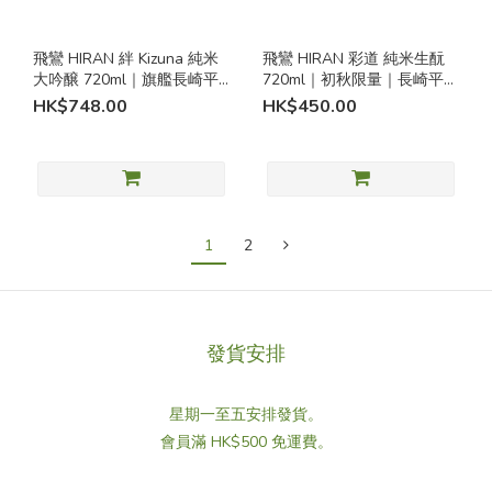
山
形
飛鸞 HIRAN 絆 Kizuna 純米
飛鸞 HIRAN 彩道 純米生酛
(3)
大吟醸 720ml｜旗艦長崎平
720ml｜初秋限量｜長崎平戸
戸生酛清酒｜森酒造場｜附
清酒｜森酒造場
HK$748.00
HK$450.00
神
化粧禮盒
奈
川
(1)
宮
1
2
城
(3)
秋
田
發貨安排
(3)
星期一至五安排發貨。
會員滿 HK$500 免運費。