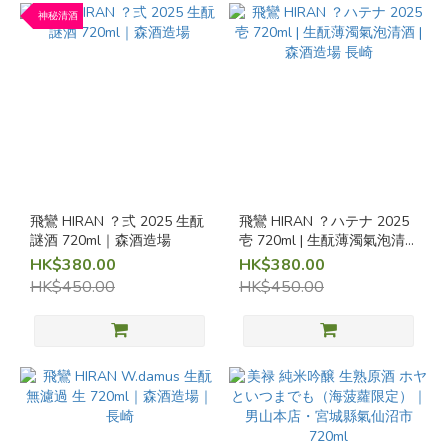
神秘清酒
味
道
平
衡
甘、
辛、
酸
平衡
飛鸞 HIRAN ？弍 2025 生酛
飛鸞 HIRAN ？ハテナ 2025
(4)
謎酒 720ml｜森酒造場
壱 720ml | 生酛薄濁氣泡清
酒 | 森酒造場 長崎
HK$380.00
HK$380.00
果
HK$450.00
HK$450.00
酒
香
印
提
子
(1)