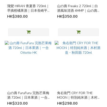
/
飛鸞 HIRAN 青夏香 720ml｜
山の壽 Freaks 2 720ml｜白
旨
早摘柑橘果酒｜日本長崎平
酒風味清酒 4MMP｜山の壽
戶
味
酒造 福岡
HK$380.00
HK$350.00
(2)
米
香
(1)
爽
酒
/
輕
盈
清
酒
爽
山の壽 FuruFuru 完熟芒果梅
角右衛門 CRY FOR THE
酒
酒 720ml｜日本果酒｜一合
MOON｜特別純米酒｜木村
(16)
Ottotto HK
酒造・秋田縣 720ml
HK$320.00
HK$298.00