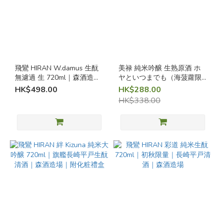
桃
(1)
柚
子
酒
(1)
飛鸞 HIRAN W.damus 生酛
美禄 純米吟醸 生熟原酒 ホ
無濾過 生 720ml｜森酒造場
ヤといつまでも（海菠蘿限
梅
｜長崎
定）｜男山本店・宮城縣氣
HK$498.00
HK$288.00
酒
仙沼市 720ml
HK$338.00
(1)
地
區
岡
山
(1)
長
崎
(8)