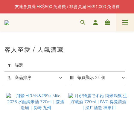
友達會員滿 HK$500 免運費 / 非會員滿 HK$1,000 免運費
每消費 1 = 1 積分回贈
🍶 日本酒藏直送 · 香港本地配送 / 北角自取 週一至五 11–18:30
每消費 1 = 1 積分回贈
客人至愛 / 人氣酒藏
套
用
篩選
篩
選
商品排序
每頁顯示 24 個
(0/20)
價格
(HK$)
~