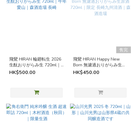
(12)
微
炭
酸
/
氣
泡
售完
清
飛鸞 HIRAN 輪廻転生 2026
飛鸞 HIRAN Happy New
酒
生酛おりがらみ生 720ml｜
Born 無濾過おりがらみ生原
午年愛山｜森酒造場 長崎
酒 720ml｜限定 長崎九州清
微
HK$500.00
HK$450.00
酒｜森酒造場
炭
酸
/
氣
泡
清
酒
(5)