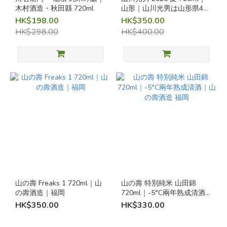
季
木村酒造・秋田縣 720ml
山形｜山川光男は山形県4蔵
節
の共同醸造酒です
HK$198.00
HK$350.00
限
HK$298.00
HK$400.00
定
清
酒
季
節
限
定
(5)
特
別
釀
造
山の壽 Freaks 1 720ml｜山
山の壽 特別純米 山田錦
手
の壽酒造｜福岡
720ml｜-5°C兩年熟成清酒
法
｜山の壽酒造 福岡
HK$350.00
HK$330.00
生