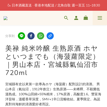
🍶 日本酒藏直送 · 香港本地配送 / 北角自取 週一至五 11–18:30
每消費 1 = 1 積分回贈
每消費 1 = 1 積分回贈
分享到
美禄 純米吟醸 生熟原酒 ホヤ
といつまでも（海菠蘿限定）
｜男山本店・宮城縣氣仙沼市
720ml
宮城縣有史以來第一款專為ホヤ（海菠蘿）配對設計的清酒。 男
山本店（氣仙沼，1912年創立）生熟原酒——未稀釋、不殺菌低
溫熟成。100%山田錦×55%精米，17%原酒，高酸度1.6。豐富海
洋旨味，溫暖香草深度，SMV+1辛口流暢收結。夏季限定。為認
真對待海鮮的清酒愛好者而設。