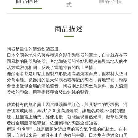
商品描述
顧客評價
式
商品描述
陶器是最佳的清酒飲酒器皿。
日本全國各地分佈著各種適合製作陶瓷器的泥土，自古就存在不
同風格的陶器和瓷器。各地陶瓷器的特點和歷史都與當地人的生
活方式密切相關，反映了當地特有的風土民情。
雖然兩者都是用黏土揑製成形後經高溫燒製而成，但材料大致可
分為兩種。瓷器用的是天然礦石粉碎後的陶石，質地堅硬，輕敲
會發出近似金屬的清脆聲音。陶器則是以陶土為原料，給人溫潤
柔軟的印象。用手指輕彈會發出鈍鈍的聲音。
佐渡特有的無名異土因含鐵礦而呈紅色，與具黏性的野坂黏土混
合後製成陶器，再以1,200度高溫燒製，讓無名異燒不僅特別堅
硬，且無需上釉藥，經使用後，就能呈現自然光澤。敲擊起來會
發出金屬般清脆響聲。佐渡獨特的陶器全國知名。
所謂“無名異”，就是礦脈附近出產的富含氧化鐵的紅粘土。在中
國，自古以來是一種具有止血功效的中藥。日本隻有佐渡金山周