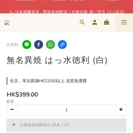
每消費 1 = 1 積分回贈
🍶 日本酒藏直送 · 香港本地配送 / 北角自取 週一至五 11–18:30
每消費 1 = 1 積分回贈
分享到
無名異燒 はっ水徳利 (白)
全店，單次購滿HK$1000以上 送貨免運費
HK$399.00
數量
以優惠價加購商品
(最多 1 件)