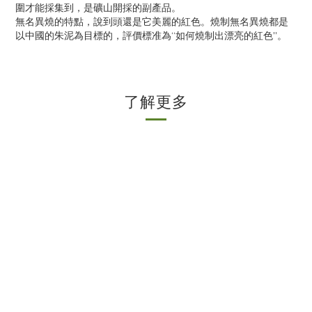
圍才能採集到，是礦山開採的副產品。
無名異燒的特點，說到頭還是它美麗的紅色。燒制無名異燒都是
以中國的朱泥為目標的，評價標准為“如何燒制出漂亮的紅色”。
了解更多