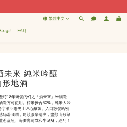
繁體中文
Blogs!
FAQ
酒未來 純米吟釀
｜山形地酒
歷時18年研發的幻之「酒未來」米釀造
酒造方可使用。精米步合50%，純米大吟
年老字號羽陽男山匠心釀製。入口散發哈密
感絲滑圓潤，尾韻微辛清爽，盡顯山形藏
薑蔥蒸魚、海膽壽司或和牛刺身，絕配！