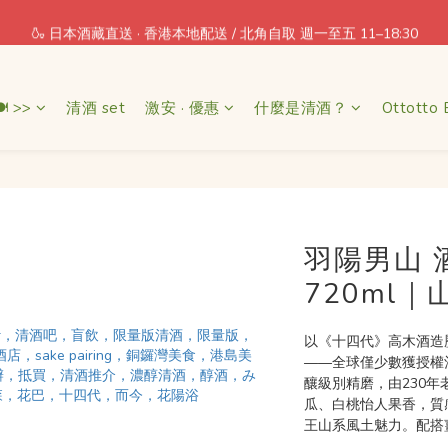
🍶 日本酒藏直送 · 香港本地配送 / 北角自取 週一至五 11–18:30
每消費 1 = 1 積分回贈
每消費 1 = 1 積分回贈
 >>
清酒 set
激安 · 優惠
什麼是清酒？
Ottotto 
羽陽男山 
720ml
以《十四代》高木酒造
——全球僅少數獲授權
釀級別精磨，由230
瓜、白桃怡人果香，質
王山系風土魅力。配搭