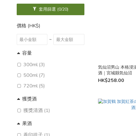
套用篩選
(0/20)
價格 (HK$)
~
容量
300ml (3)
気仙沼男山 本格浸漬
酒｜宮城縣気仙沼
500ml (7)
HK$258.00
720ml (5)
獲獎酒
獲獎清酒 (1)
果酒
香印提子 (1)