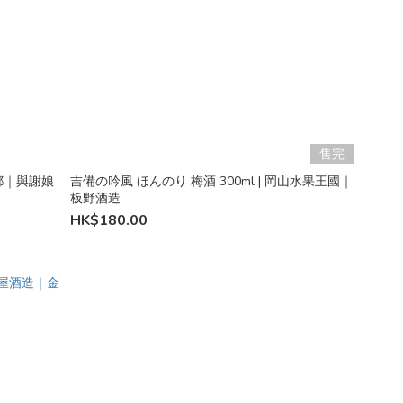
售完
京都｜與謝娘
吉備の吟風 ほんのり 梅酒 300ml | 岡山水果王國｜
板野酒造
HK$180.00