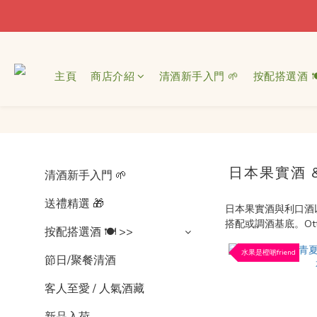
主頁
商店介紹
清酒新手入門 🌱
按配搭選酒 🍽
日本果實酒 
清酒新手入門 🌱
送禮精選 🎁
日本果實酒與利口酒
搭配或調酒基底。O
按配搭選酒 🍽 >>
水果是橙啲friend
節日/聚餐清酒
客人至愛 / 人氣酒藏