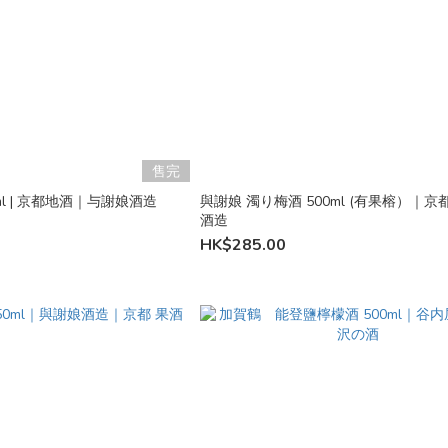
售完
ml | 京都地酒｜与謝娘酒造
與謝娘 濁り梅酒 500ml (有果榕）｜
酒造
HK$285.00