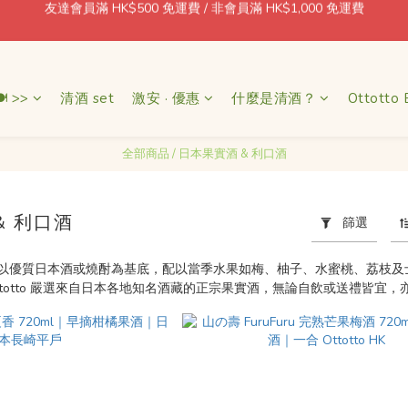
每消費 1 = 1 積分回贈
🍶 日本酒藏直送 · 香港本地配送 / 北角自取 週一至五 11–18:30
每消費 1 = 1 積分回贈
 >>
清酒 set
激安 · 優惠
什麼是清酒？
Ottotto 
全部商品
/
日本果實酒 & 利口酒
& 利口酒
篩選
以優質日本酒或燒酎為基底，配以當季水果如梅、柚子、水蜜桃、荔枝及
ttotto 嚴選來自日本各地知名酒藏的正宗果實酒，無論自飲或送禮皆宜