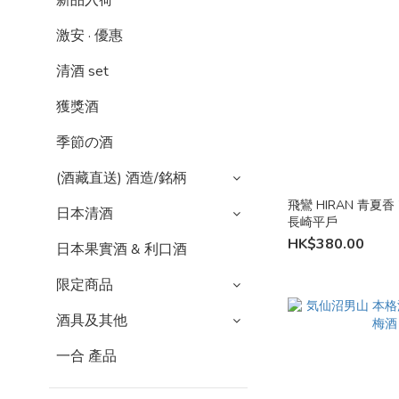
新品入荷
激安 · 優惠
清酒 set
獲獎酒
季節の酒
(酒藏直送) 酒造/銘柄
飛鸞 HIRAN 青夏
日本清酒
長崎平戶
HK$380.00
日本果實酒 & 利口酒
限定商品
酒具及其他
一合 產品