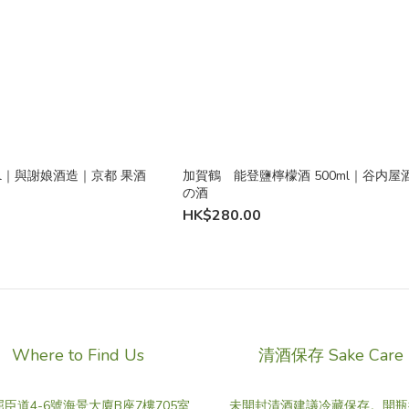
ml｜與謝娘酒造｜京都 果酒
加賀鶴 能登鹽檸檬酒 500ml｜谷内屋
の酒
HK$280.00
Where to Find Us
清酒保存 Sake Care
臣道4-6號海景大廈B座7樓705室
未開封清酒建議冷藏保存。開瓶