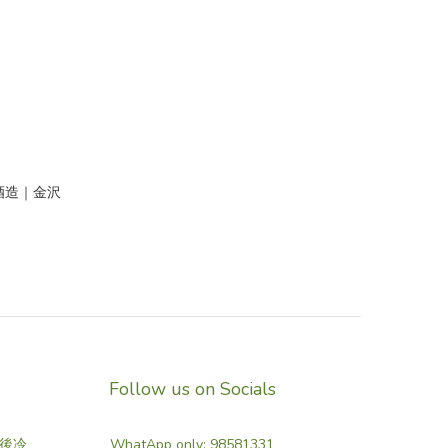
酒造｜金沢
Follow us on Socials
後冷
WhatApp only: 98581331